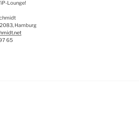
ViP-Lounge!
schmidt
22083, Hamburg
hmidt.net
 97 65