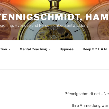
FENNIGSCHMIDT, HA
oaching, Hypnose und Persönlichkeitsentwicklung
tion
Mental Coaching
Hypnose
Deep O.C.E.A.N.
Pfennigschmidt.net – N
Ihre Anmeldung war 