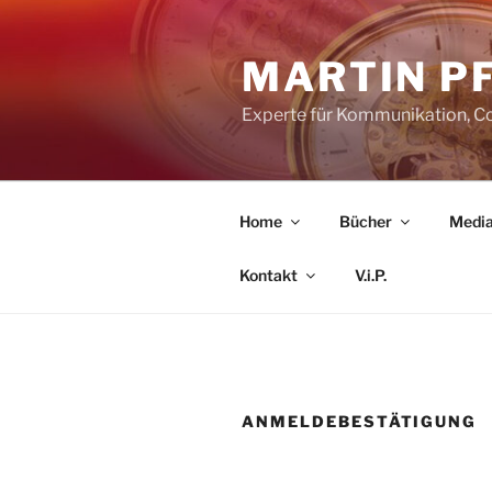
Zum
Inhalt
MARTIN P
springen
Experte für Kommunikation, C
Home
Bücher
Media
Kontakt
V.i.P.
ANMELDEBESTÄTIGUNG