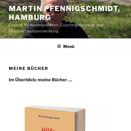
Zum
MARTIN PFENNIGSCHMIDT,
Inhalt
HAMBURG
springen
Experte für Kommunikation, Coaching, Hypnose und
Persönlichkeitsentwicklung
Menü
MEINE BÜCHER
Im Überblick: meine Bücher …