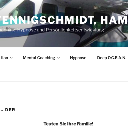
FENNIGSCHMIDT, HA
oaching, Hypnose und Persönlichkeitsentwicklung
tion
Mental Coaching
Hypnose
Deep O.C.E.A.N.
 … DER
Testen Sie Ihre Familie!