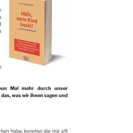
e
u
d
n
h
eun Mal mehr durch unser
h das, was wir ihnen sagen und
chen habe, konnten die mir oft