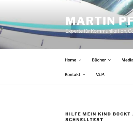
Zum
Inhalt
MARTIN P
springen
Experte für Kommunikation, C
Home
Bücher
Media
Kontakt
V.i.P.
HILFE MEIN KIND BOCKT
SCHNELLTEST