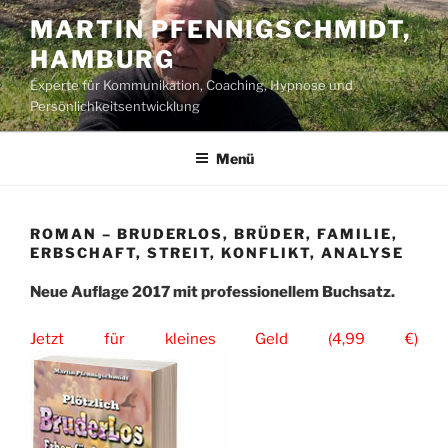
Zum
MARTIN PFENNIGSCHMIDT,
Inhalt
HAMBURG
springen
Experte für Kommunikation, Coaching, Hypnose und
Persönlichkeitsentwicklung
Menü
ROMAN – BRUDERLOS, BRÜDER, FAMILIE,
ERBSCHAFT, STREIT, KONFLIKT, ANALYSE
Neue Auflage 2017 mit professionellem Buchsatz.
Jetzt für kleines Geld (4,99 €)