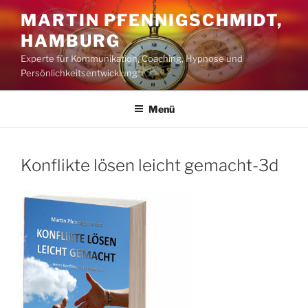
Zum
MARTIN PFENNIGSCHMIDT,
Inhalt
HAMBURG
springen
Experte für Kommunikation, Coaching, Hypnose und
Persönlichkeitsentwicklung
Menü
Konflikte lösen leicht gemacht-3d