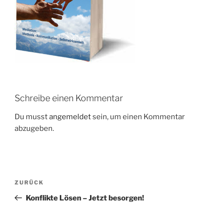
Schreibe einen Kommentar
Du musst
angemeldet
sein, um einen Kommentar
abzugeben.
Beitrags-
Vorheriger
ZURÜCK
Navigation
Beitrag
Konflikte Lösen – Jetzt besorgen!